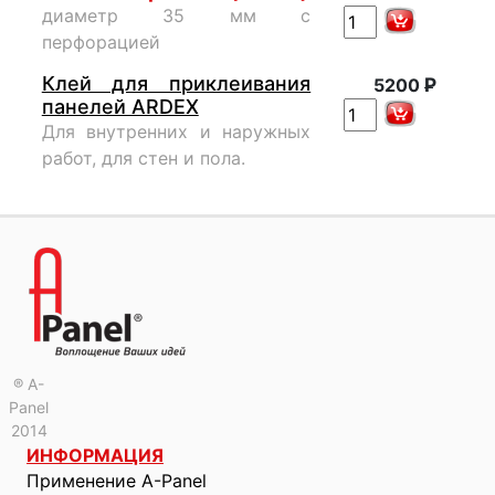
диаметр 35 мм с
перфорацией
Клей для приклеивания
Р
5200
панелей ARDEX
Для внутренних и наружных
работ, для стен и пола.
® A-
Panel
2014
ИНФОРМАЦИЯ
Применение A-Panel