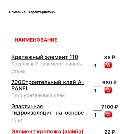
Описание
Характеристики
НАИМЕНОВАНИЕ
Крепежный элемент 110
Р
36
Крепежный элемент панель-
стена
700Строительный клей A-
Р
880
PANEL
Полиуретановый клей
Эластичная
Р
7100
гидроизоляция на основе
цемента
15 кг
Элемент крепежа (шайба)
Р
22