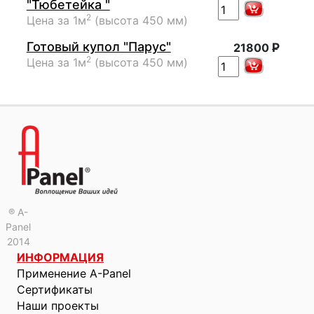
"Тюбетейка "
2
Цена за 1м
(высота 450 мм)
Готовый купол "Парус"
Р
21800
2
Цена за 1м
(высота 450 мм)
® A-
Panel
2014
ИНФОРМАЦИЯ
Применение A-Panel
Сертификаты
Наши проекты