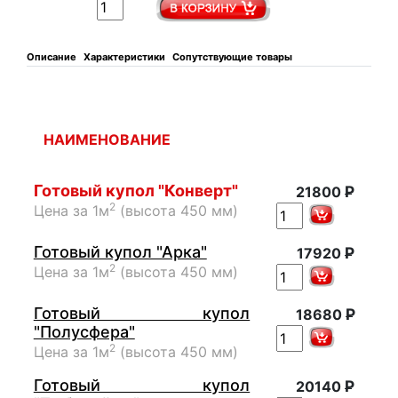
Описание
Характеристики
Сопутствующие товары
НАИМЕНОВАНИЕ
Готовый купол "Конверт"
Р
21800
2
Цена за 1м
(высота 450 мм)
Готовый купол "Арка"
Р
17920
2
Цена за 1м
(высота 450 мм)
Готовый купол
Р
18680
"Полусфера"
2
Цена за 1м
(высота 450 мм)
Готовый купол
Р
20140